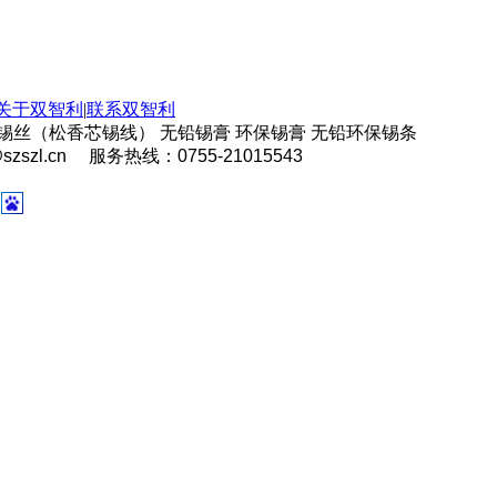
关于双智利
|
联系双智利
丝（松香芯锡线） 无铅锡膏 环保锡膏 无铅环保锡条
@szszl.cn 服务热线：0755-21015543