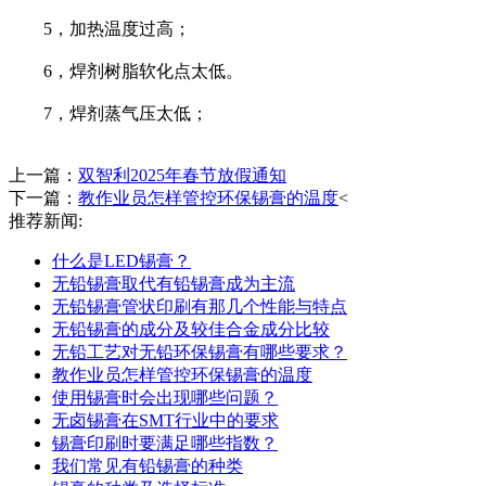
5，加热温度过高；
6，焊剂树脂软化点太低。
7，焊剂蒸气压太低；
上一篇：
双智利2025年春节放假通知
下一篇：
教作业员怎样管控环保锡膏的温度
<
推荐新闻:
什么是LED锡膏？
无铅锡膏取代有铅锡膏成为主流
无铅锡膏管状印刷有那几个性能与特点
无铅锡膏的成分及较佳合金成分比较
无铅工艺对无铅环保锡膏有哪些要求？
教作业员怎样管控环保锡膏的温度
使用锡膏时会出现哪些问题？
无卤锡膏在SMT行业中的要求
锡膏印刷时要满足哪些指数？
我们常见有铅锡膏的种类