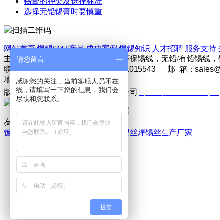
锡膏的种类及选择标准
选择无铅锡膏时要慎重
扫描二维码
网站首页
|
焊锡SMT产品
|
成功案例
|
焊锡知识
|
人才招聘
|
服务支持
|
主营产品：焊锡丝，无铅焊锡丝，环保锡线，无铅/有铅锡线，锡
请您留言
联系人：徐先生 电 话：0755-21015543 邮 箱：
sales
地址：
广东省深圳市龙华区油松路95号油松文创园3栋
感谢您的关注，当前客服人员不在
线，请填写一下您的信息，我们会
版权所有：深圳市双智利科技有限公司
粤ICP备13024243号-7
尽快和您联系。
粤公网安备 44030902000102号
<
友情链接：
镀镍无铅锡线定制
锡膏厂家
环保焊锡丝
焊锡丝生产厂家
技术支持
. 大客户VIP通道
产品订做咨询
免费申请样品
在线咨询报价
提交