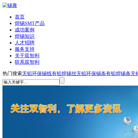
首页
焊锡SMT产品
成功案例
焊锡知识
人才招聘
服务支持
关于双智利
联系双智利
热门搜索
无铅环保锡线
有铅焊锡丝
无铅环保锡条
有铅焊锡条
无