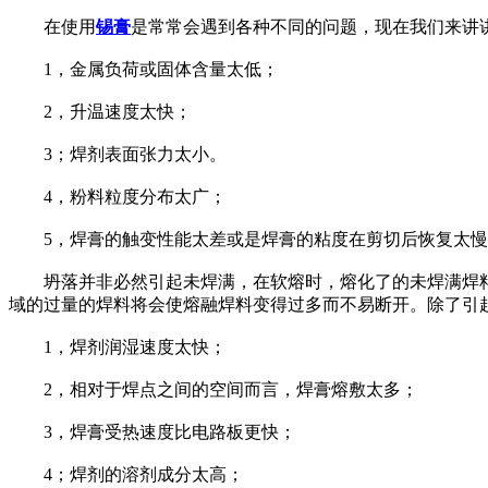
在使用
锡膏
是常常会遇到各种不同的问题，现在我们来讲
1，金属负荷或固体含量太低；
2，升温速度太快；
3；焊剂表面张力太小。
4，粉料粒度分布太广；
5，焊膏的触变性能太差或是焊膏的粘度在剪切后恢复太慢
坍落并非必然引起未焊满，在软熔时，熔化了的未焊满焊料
域的过量的焊料将会使熔融焊料变得过多而不易断开。除了引
1，焊剂润湿速度太快；
2，相对于焊点之间的空间而言，焊膏熔敷太多；
3，焊膏受热速度比电路板更快；
4；焊剂的溶剂成分太高；