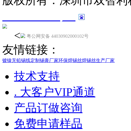
版权所有：深圳市双智利
13024243号-7
<
粤公网安备 44030902000102号
友情链接：
镀镍无铅锡线定制
锡膏厂家
环保焊锡丝
焊锡丝生产厂家
技术支持
. 大客户VIP通道
产品订做咨询
免费申请样品