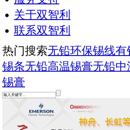
关于双智利
联系双智利
热门搜索
无铅环保锡线
有
锡条
无铅高温锡膏
无铅中
锡膏