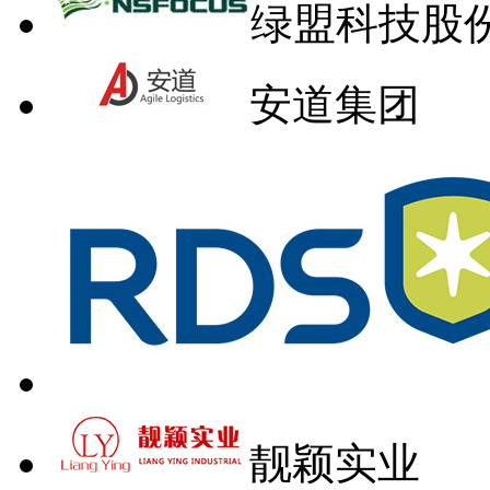
绿盟科技股
安道集团
靓颖实业