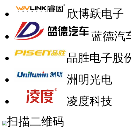
欣博跃电子
蓝德汽
品胜电子股
洲明光电
凌度科技
扫描二维码