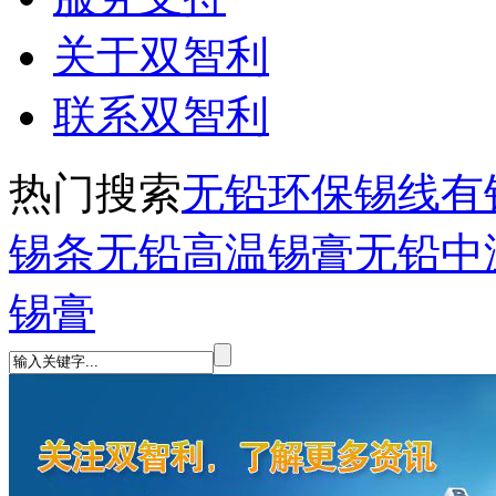
关于双智利
联系双智利
热门搜索
无铅环保锡线
有
锡条
无铅高温锡膏
无铅中
锡膏