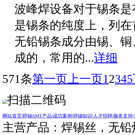
波峰焊设备对于锡条是
是锡条的纯度上，列在
无铅锡条成分由锡、铜
成的，常用的...
详细
571条
第一页
上一页
1
2
3
4
5
扫描二维码
网站首页
|
焊锡SMT产品
|
成功案例
|
焊锡知识
|
人才招聘
|
服务支持
|
主营产品：焊锡丝，无铅