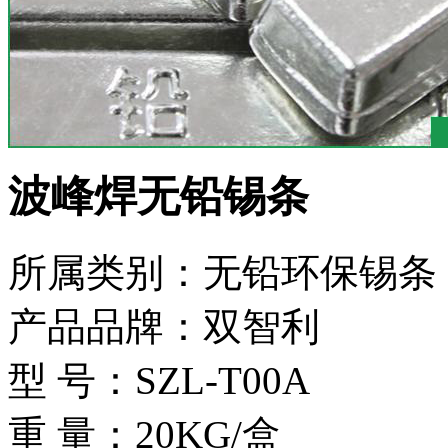
波峰焊无铅锡条
所属类别：无铅环保锡条
产品品牌：双智利
型 号：SZL-T00A
重 量：20KG/盒