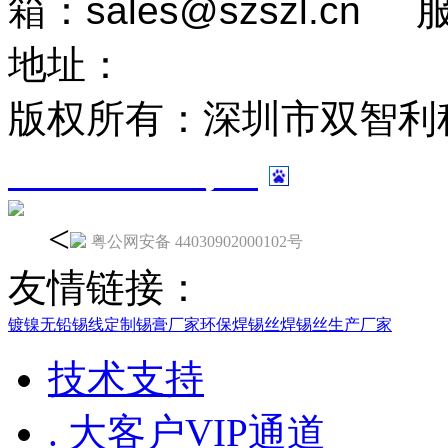
箱：
sales@szszl.cn
地址：
广东省深圳市龙华
版权所有：深圳市双智利
13024243号-7
<
粤公网安备 44030902000102号
友情链接：
镀镍无铅锡线定制
锡膏厂家
环保焊锡丝
焊锡丝生产厂家
技术支持
. 大客户VIP通道