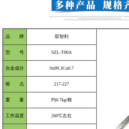
品 牌
双智利
型 号
SZL-T00A
合金成分
Sn99.3Cu0.7
熔 点
217-227
重 量
约0.7kg/根
工作温度
260℃左右